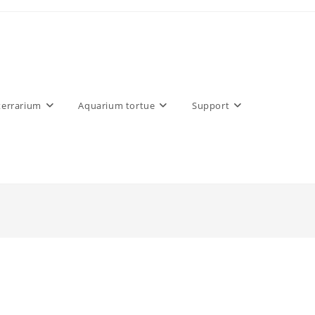
errarium
Aquarium tortue
Support