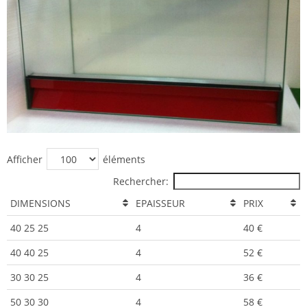
Afficher
éléments
Rechercher:
DIMENSIONS
EPAISSEUR
PRIX
40 25 25
4
40 €
40 40 25
4
52 €
30 30 25
4
36 €
50 30 30
4
58 €