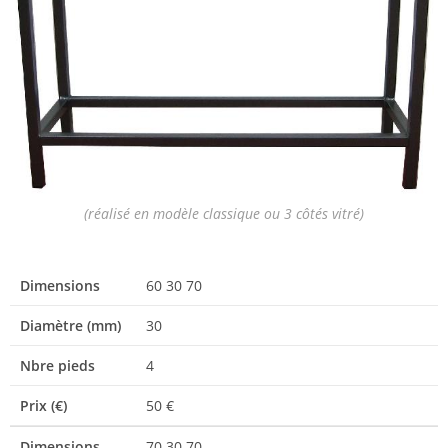
(réalisé en modèle classique ou 3 côtés vitré)
Dimensions
60 30 70
Diamètre (mm)
30
Nbre pieds
4
Prix (€)
50 €
Dimensions
70 30 70